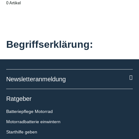
0 Artikel
Begriffserklärung:
Solarzellen oder doch PV-
Newsletteranmeldung
Ratgeber
Batteriepflege Motorrad
Motorradbatterie einwintern
Starthilfe geben