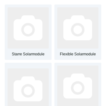
Sonnenlicht zu erzeugen, dann ist
autobatterienbilliger
die richtige Wahl
für Sie. Wir bieten eine große Auswahl
an hocheffizienten Modellen in verschiedenen Größen an
und setzen dabei auf monokristalline Solarmodule des
Herstellers
ECTIVE
. Egal, ob Sie das erste Mal
Solarmodule und Solar-Zubehör kaufen oder Ihre
bestehende Anlage erweitern möchten, wir haben für
jeden Anwendungsfall modernste und technisch
raffinierte Solar-Panels im Angebot. Dank der
hochwertigen und miteinander koppelbaren Solarmodule
Starre Solarmodule
Flexible Solarmodule
können Sie nicht nur Ihr Eigenheim zum Stromerzeuger
ausbauen, sondern auch im
Gartenhäuschen oder beim
Camping
von grünem Strom profitieren. Dafür haben wir
auch mobile Solarmodule im Onlineshop. Wir laden Sie
herzlich ein, unser Angebot zu durchstöbern und das
perfekte Solarmodul für Ihre Bedürfnisse zu finden.