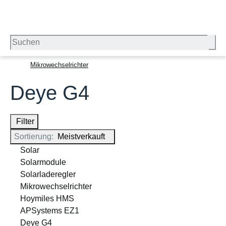
Mikrowechselrichter
Deye G4
Filter
Sortierung:
Meistverkauft
Solar
Solarmodule
Solarladeregler
Mikrowechselrichter
Hoymiles HMS
APSystems EZ1
Deye G4