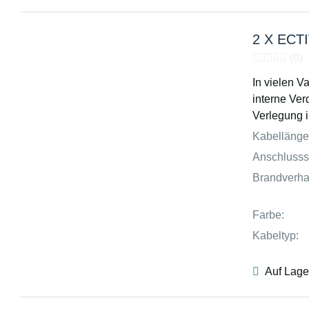
2 X ECTI
(0)
In vielen Va
interne Ver
Verlegung 
Kabellänge
Anschlusss
Brandverha
Farbe:
Kabeltyp:
Auf Lage