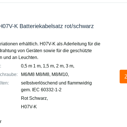
07V-K Batteriekabelsatz rot/schwarz
riationen erhältlich. H07V-K als Aderleitung für die
drahtung von Geräten sowie für die geschützte
in und an Leuchten.
:
0,5 m 1 m, 1,5 m, 2 m, 3 m,
chraube:
M6/M8 M8/M8, M8/M10,
lten:
selbstverlöschend und flammwidrig
gem. IEC 60332-1-2
Rot Schwarz,
H07V-K
r