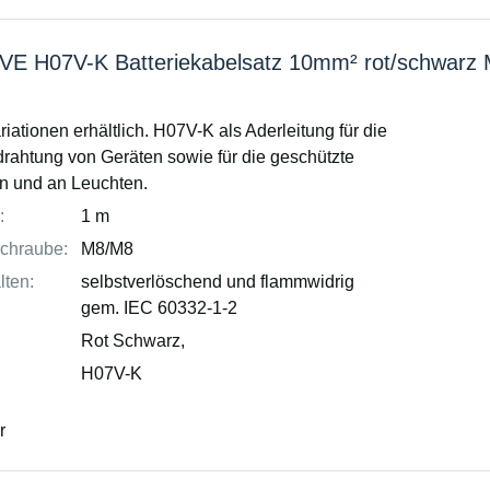
VE H07V-K Batteriekabelsatz 10mm² rot/schwarz
riationen erhältlich. H07V-K als Aderleitung für die
drahtung von Geräten sowie für die geschützte
in und an Leuchten.
:
1 m
chraube:
M8/M8
lten:
selbstverlöschend und flammwidrig
gem. IEC 60332-1-2
Rot Schwarz,
H07V-K
r