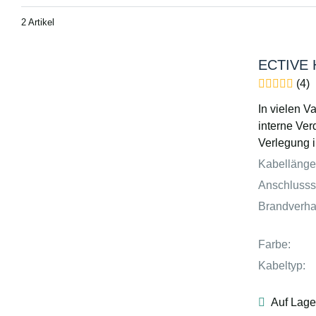
2 Artikel
ECTIVE H
(4)
In vielen Va
interne Ver
Verlegung 
Kabellänge
Anschlusss
Brandverha
Farbe:
Kabeltyp:
Auf Lage