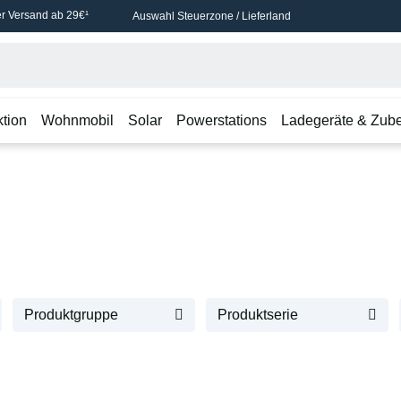
r Versand ab 29€¹
Auswahl Steuerzone / Lieferland
ktion
Wohnmobil
Solar
Powerstations
Ladegeräte & Zub
Produktgruppe
Produktserie