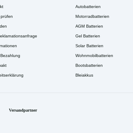
kt
Autobatterien
 prüfen
Motorradbatterien
den
AGM Batterien
Reklamationsanfrage
Gel Batterien
rmationen
Solar Batterien
 Bezahlung
Wohnmobilbatterien
akt
Bootsbatterien
eitserklärung
Bleiakkus
Versandpartner