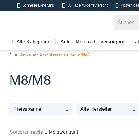
Schnelle Lieferung
30 Tage Widerrrufsrecht
Kostenlose
Alle Kategorien
Auto
Motorrad
Versorgung
Tra
Artikel mit Anschlussschraube: M8/M8
M8/M8
Preisspanne
Alle Hersteller
Sortieren nach:
Meistverkauft