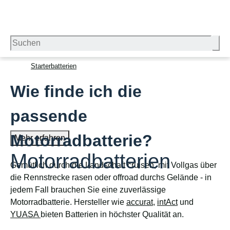
Starterbatterien
Wie finde ich die
passende
Motorradbatterie?
Mehr erfahren
Motorradbatterien
Gemütlich durch die Landschaft cruisen, mit Vollgas über
die Rennstrecke rasen oder offroad durchs Gelände - in
jedem Fall brauchen Sie eine zuverlässige
Motorradbatterie. Hersteller wie
accurat
,
intAct
und
YUASA
bieten Batterien in höchster Qualität an.