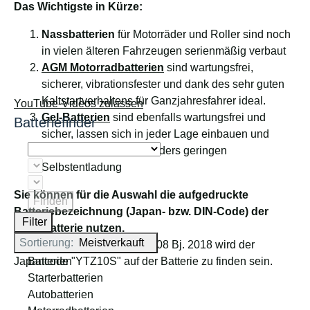
Das Wichtigste in Kürze:
Nassbatterien
für Motorräder und Roller sind noch
in vielen älteren Fahrzeugen serienmäßig verbaut
AGM Motorradbatterien
sind wartungsfrei,
sicherer, vibrationsfester und dank des sehr guten
Kaltstartverhaltens für Ganzjahresfahrer ideal.
YouTube-Videos zulassen
Gel-Batterien
sind ebenfalls wartungsfrei und
Batteriefinder
sicher, lassen sich in jeder Lage einbauen und
punkten mit einer besonders geringen
Selbstentladung
Sie können für die Auswahl die aufgedruckte
Finden
Batteriebezeichnung (Japan- bzw. DIN-Code) der
Filter
alten Batterie nutzen.
Sortierung:
Meistverkauft
Beispiel: Für die Yamaha MT08 Bj. 2018 wird der
Batterien
Japancode "YTZ10S" auf der Batterie zu finden sein.
Starterbatterien
Autobatterien