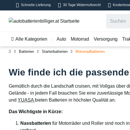
Schnelle Lieferung
30 Tage Widerrrufsrecht
Kostenlose
Alle Kategorien
Auto
Motorrad
Versorgung
Tra
Batterien
Starterbatterien
Motorradbatterien
Wie finde ich die passende
Gemütlich durch die Landschaft cruisen, mit Vollgas über 
Gelände - in jedem Fall brauchen Sie eine zuverlässige Mot
und
YUASA
bieten Batterien in höchster Qualität an.
Das Wichtigste in Kürze:
Nassbatterien
für Motorräder und Roller sind noch i