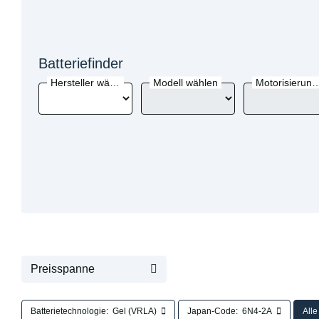
Batteriefinder
Hersteller wählen
Modell wählen
Motorisierung 
Preisspanne
Batterietechnologie:
Gel (VRLA)
Japan-Code:
6N4-2A
Alle