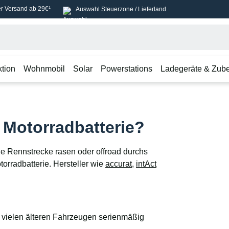
r Versand ab 29€¹
Auswahl Steuerzone / Lieferland
ktion
Wohnmobil
Solar
Powerstations
Ladegeräte & Zub
 Motorradbatterie?
die Rennstrecke rasen oder offroad durchs
orradbatterie. Hersteller wie
accurat
,
intAct
n vielen älteren Fahrzeugen serienmäßig