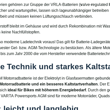
rien gehören zur Gruppe der VRLA-Batterien (
v
alve-
r
egulated
l
cher und wartungsfrei, lassen sich lageunabhängiger betreiben 
rbeit und müssen keinen Lüftungsschlauch verbinden.
stoff bleibt im Gehäuse und wird durch Rekombination mit Was
 keine Nachfüllstopfen.
moderne Ladetechnik voraus! Das gilt für Batterie-Ladegeräte
euester Gel- bzw. AGM-Technologie zu bestücken. Als ältere Mot
n bis zum Jahr 2000 die vom Hersteller verwendete Batterietech
e Technik und starkes Kaltst
M Motorradbatterie ist der Elektrolyt in Glasfasermatten gebund
Motorradbatterie und ein besseres Kaltstartverhalten
. Der 
 sich
ideal für Bikes mit höherem Energiebedarf
. Durch den g
ie VARTA Powersports AGM sind für moderne Motorräder, Quads u
 leicht und langlebig