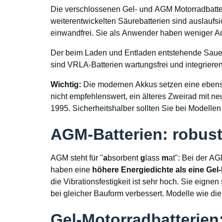
Die verschlossenen Gel- und AGM Motorradbatte
weiterentwickelten Säurebatterien sind auslaufsi
einwandfrei. Sie als Anwender haben weniger A
Der beim Laden und Entladen entstehende Sauer
sind VRLA-Batterien wartungsfrei und integrieren
Wichtig:
Die modernen Akkus setzen eine ebenso 
nicht empfehlenswert, ein älteres Zweirad mit n
1995. Sicherheitshalber sollten Sie bei Modelle
AGM-Batterien: robust
AGM steht für "
a
bsorbent
g
lass
m
at": Bei der AG
haben eine
höhere Energiedichte als eine Gel-
die Vibrationsfestigkeit ist sehr hoch. Sie eignen
bei gleicher Bauform verbessert. Modelle wie d
Gel-Motorradbatterien: