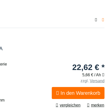
2A
erie
22,62 €
*
5,66 € / Ah
zzgl.
Versand
In den Warenkorb
 mm
vergleichen
merken