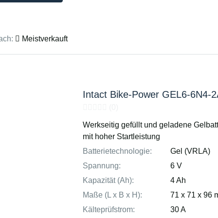
ach:
Meistverkauft
Intact Bike-Power GEL6-6N4-
(0)
Werkseitig gefüllt und geladene Gelbatt
mit hoher Startleistung
Batterietechnologie:
Gel (VRLA)
Spannung:
6 V
Kapazität (Ah):
4 Ah
Maße (L x B x H):
71 x 71 x 96
Kälteprüfstrom:
30 A