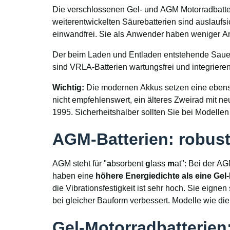
Die verschlossenen Gel- und AGM Motorradbatte
weiterentwickelten Säurebatterien sind auslaufsi
einwandfrei. Sie als Anwender haben weniger A
Der beim Laden und Entladen entstehende Sauer
sind VRLA-Batterien wartungsfrei und integrieren
Wichtig:
Die modernen Akkus setzen eine ebenso 
nicht empfehlenswert, ein älteres Zweirad mit n
1995. Sicherheitshalber sollten Sie bei Modelle
AGM-Batterien: robust
AGM steht für "
a
bsorbent
g
lass
m
at": Bei der AG
haben eine
höhere Energiedichte als eine Gel-
die Vibrationsfestigkeit ist sehr hoch. Sie eignen
bei gleicher Bauform verbessert. Modelle wie d
Gel-Motorradbatterien: