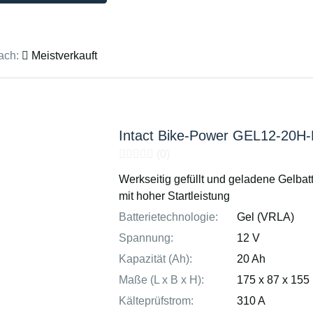
ach:
Meistverkauft
Intact Bike-Power GEL12-20H
(0)
Werkseitig gefüllt und geladene Gelbatt
mit hoher Startleistung
Batterietechnologie:
Gel (VRLA)
Spannung:
12 V
Kapazität (Ah):
20 Ah
Maße (L x B x H):
175 x 87 x 15
Kälteprüfstrom:
310 A