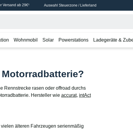
r Versand ab 29€¹
Auswahl Steuerzone / Lieferland
ktion
Wohnmobil
Solar
Powerstations
Ladegeräte & Zub
 Motorradbatterie?
die Rennstrecke rasen oder offroad durchs
orradbatterie. Hersteller wie
accurat
,
intAct
n vielen älteren Fahrzeugen serienmäßig