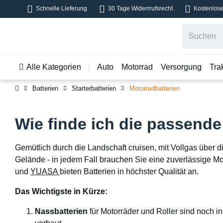
Schnelle Lieferung
30 Tage Widerrrufsrecht
Kostenlose
Alle Kategorien
Auto
Motorrad
Versorgung
Tra
Batterien
Starterbatterien
Motorradbatterien
Wie finde ich die passende
Gemütlich durch die Landschaft cruisen, mit Vollgas über 
Gelände - in jedem Fall brauchen Sie eine zuverlässige Mot
und
YUASA
bieten Batterien in höchster Qualität an.
Das Wichtigste in Kürze:
Nassbatterien
für Motorräder und Roller sind noch i