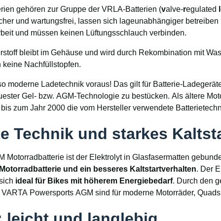
rien gehören zur Gruppe der VRLA-Batterien (
v
alve-
r
egulated
l
cher und wartungsfrei, lassen sich lageunabhängiger betreiben 
rbeit und müssen keinen Lüftungsschlauch verbinden.
stoff bleibt im Gehäuse und wird durch Rekombination mit Was
 keine Nachfüllstopfen.
moderne Ladetechnik voraus! Das gilt für Batterie-Ladegeräte
euester Gel- bzw. AGM-Technologie zu bestücken. Als ältere Mot
n bis zum Jahr 2000 die vom Hersteller verwendete Batterietech
e Technik und starkes Kaltst
M Motorradbatterie ist der Elektrolyt in Glasfasermatten gebund
Motorradbatterie und ein besseres Kaltstartverhalten
. Der 
 sich
ideal für Bikes mit höherem Energiebedarf
. Durch den g
ie VARTA Powersports AGM sind für moderne Motorräder, Quads u
 leicht und langlebig