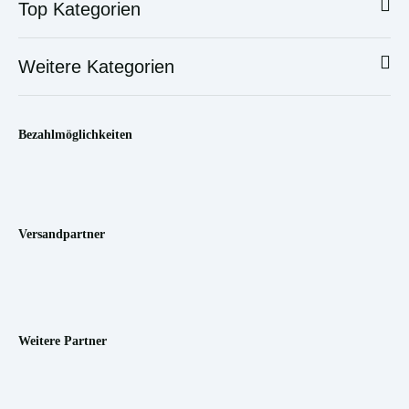
Top Kategorien
Weitere Kategorien
BLUETTI Apex 300
Auf Lager
Bezahlmöglichkeiten
1.678,80 €
*
Kostenloser Versand*
Versandpartner
BLUETTI B500K
Weitere Partner
Erweiterungsbatteri
e
Nur noch 5 Stück