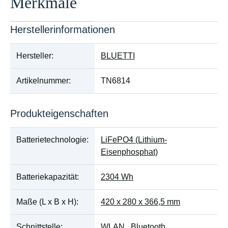
Merkmale
Herstellerinformationen
Produkteigenschaft
Wert
Hersteller:
BLUETTI
Artikelnummer:
TN6814
Produkteigenschaften
Batterietechnologie:
LiFePO4 (Lithium-
Eisenphosphat)
Batteriekapazität:
2304 Wh
Maße (L x B x H):
420 x 280 x 366,5 mm
Schnittstelle:
WLAN
Bluetooth