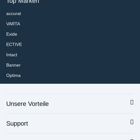
Top Marken
Kostenloser Versand*
accurat
VARTA
Exide
ECTIVE
Intact
BLUETTI AC70P
Banner
Powerstation
Optima
Bestellt, erwartet
am 21.08.2026
658,80 €
*
Unsere Vorteile
Kostenloser Versand*
Support