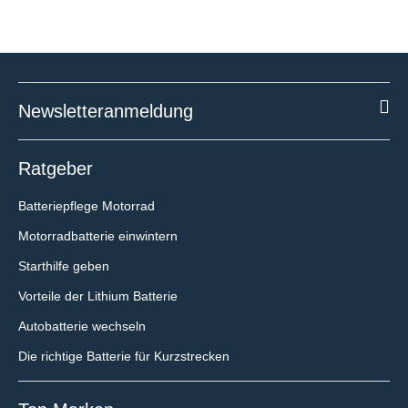
BLUETTI AC50P
Powerstation
BLUETTI PV350
Auf Lager
Solarpanel
418,80 €
*
Newsletteranmeldung
Auf Lager
Kostenloser Versand*
449,85 €
*
Kostenloser Versand*
Ratgeber
Batteriepflege Motorrad
Motorradbatterie einwintern
Starthilfe geben
BLUETTI AC180P
Vorteile der Lithium Batterie
Powerstation
Autobatterie wechseln
Bestellt, erwartet
Die richtige Batterie für Kurzstrecken
am 21.08.2026
790,80 €
*