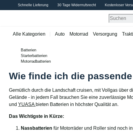
Schnelle Lieferung
30 Tage Widerrrufsrecht
Kostenloser Vers
Alle Kategorien
Auto
Motorrad
Versorgung
Trakt
Batterien
Starterbatterien
Motorradbatterien
Wie finde ich die passende
Gemütlich durch die Landschaft cruisen, mit Vollgas über 
Gelände - in jedem Fall brauchen Sie eine zuverlässige Mot
und
YUASA
bieten Batterien in höchster Qualität an.
Das Wichtigste in Kürze:
Nassbatterien
für Motorräder und Roller sind noch i