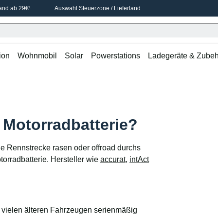
and ab 29€¹
Auswahl Steuerzone / Lieferland
ion
Wohnmobil
Solar
Powerstations
Ladegeräte & Zubeh
 Motorradbatterie?
die Rennstrecke rasen oder offroad durchs
orradbatterie. Hersteller wie
accurat
,
intAct
n vielen älteren Fahrzeugen serienmäßig